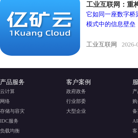
工业互联网：重
它如同一座数字桥
模式中的信息壁垒，实
工业互联网
2026-
产品服务
客户案例
云计算
政府政务
产
网络
行业部委
购
存储与容灾
大型企业
备
IDC服务
A
负载均衡
客