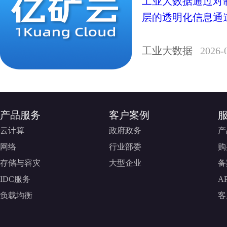
工业大数据通过对
层的透明化信息通
工业大数据
2026-
产品服务
客户案例
云计算
政府政务
产
网络
行业部委
购
存储与容灾
大型企业
备
IDC服务
A
负载均衡
客