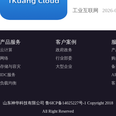
工业互联网
2026-
产品服务
客户案例
云计算
政府政务
产
网络
行业部委
购
存储与容灾
大型企业
备
IDC服务
A
负载均衡
客
山东神华科技有限公司 鲁6ICP备14025227号-1 Copyright 2018
All Right Reserved